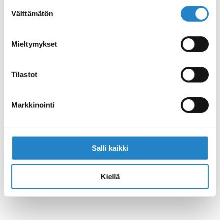
Suostumuksen
Välttämätön
valinta
Mieltymykset
Tilastot
Markkinointi
Salli kaikki
Kiellä