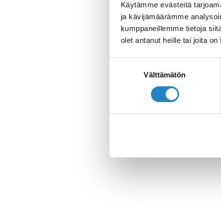
Käytämme evästeitä tarjoama
ja kävijämäärämme analysoim
kumppaneillemme tietoja siitä
olet antanut heille tai joita o
Suostumuksen
Välttämätön
valinta