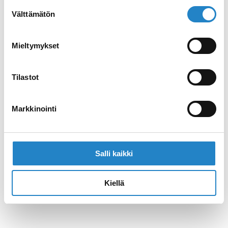
Suostumuksen
Välttämätön
valinta
Mieltymykset
Tilastot
Markkinointi
Salli kaikki
Kiellä