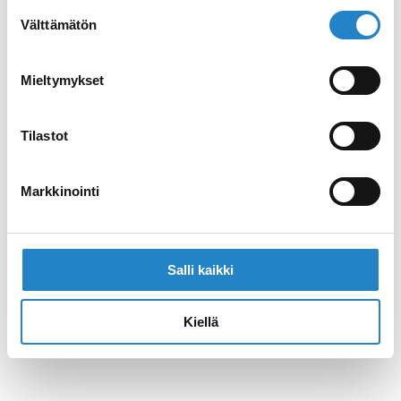
Suostumuksen
Välttämätön
valinta
Mieltymykset
Tilastot
Markkinointi
Salli kaikki
Kiellä