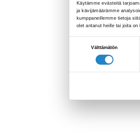
Käytämme evästeitä tarjoama
ja kävijämäärämme analysoim
kumppaneillemme tietoja siitä
olet antanut heille tai joita o
Suostumuksen
Välttämätön
valinta