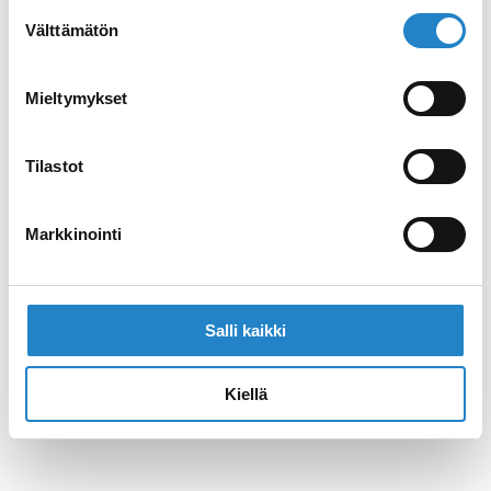
Suostumuksen
Välttämätön
valinta
Mieltymykset
Tilastot
Markkinointi
Salli kaikki
Kiellä