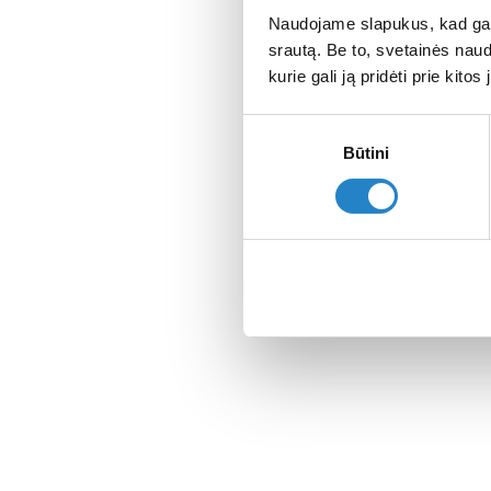
Naudojame slapukus, kad galė
srautą. Be to, svetainės nau
kurie gali ją pridėti prie kit
Sutikimo
Būtini
pasirinkimas