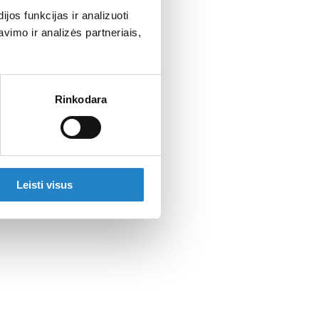
os funkcijas ir analizuoti
imo ir analizės partneriais,
Rinkodara
Leisti visus