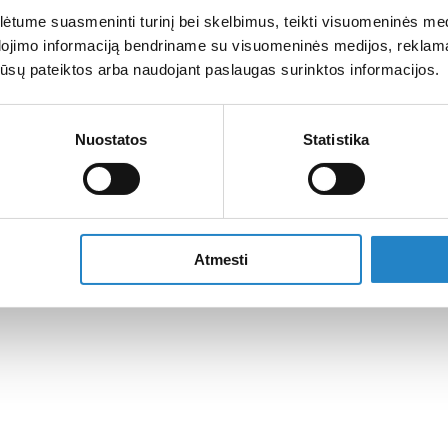
tume suasmeninti turinį bei skelbimus, teikti visuomeninės medij
dojimo informaciją bendriname su visuomeninės medijos, reklamav
os jūsų pateiktos arba naudojant paslaugas surinktos informacijos.
Nuostatos
Statistika
Atmesti