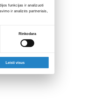
os funkcijas ir analizuoti
imo ir analizės partneriais,
Rinkodara
Leisti visus