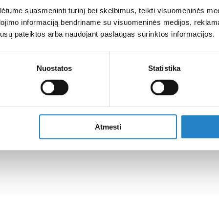
tume suasmeninti turinį bei skelbimus, teikti visuomeninės medij
dojimo informaciją bendriname su visuomeninės medijos, reklamav
os jūsų pateiktos arba naudojant paslaugas surinktos informacijos.
Nuostatos
Statistika
Atmesti