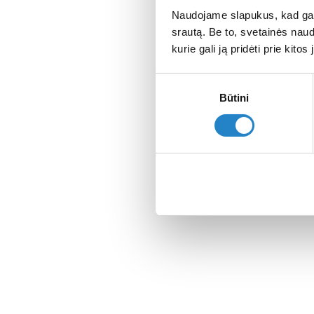
Naudojame slapukus, kad galė
srautą. Be to, svetainės nau
kurie gali ją pridėti prie kit
Sutikimo
Būtini
pasirinkimas