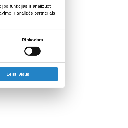
os funkcijas ir analizuoti
imo ir analizės partneriais,
Rinkodara
Leisti visus