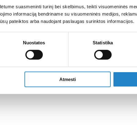
tume suasmeninti turinį bei skelbimus, teikti visuomeninės medij
dojimo informaciją bendriname su visuomeninės medijos, reklamav
os jūsų pateiktos arba naudojant paslaugas surinktos informacijos.
Nuostatos
Statistika
Atmesti