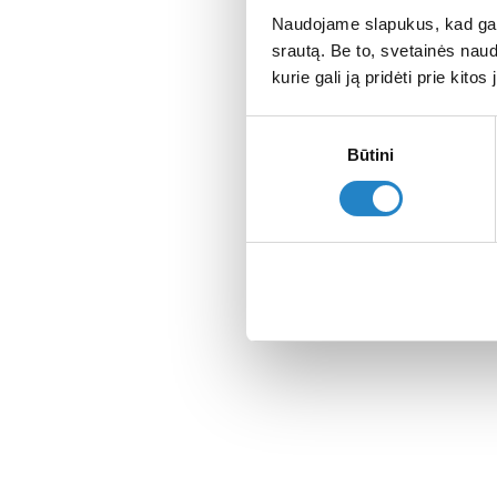
Naudojame slapukus, kad galė
srautą. Be to, svetainės nau
kurie gali ją pridėti prie kit
Sutikimo
Būtini
pasirinkimas