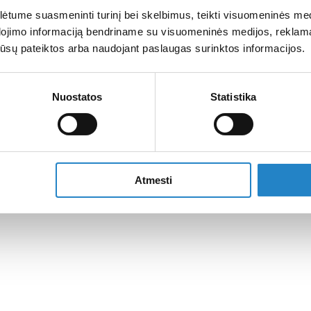
tume suasmeninti turinį bei skelbimus, teikti visuomeninės medij
dojimo informaciją bendriname su visuomeninės medijos, reklamav
os jūsų pateiktos arba naudojant paslaugas surinktos informacijos.
Nuostatos
Statistika
Atmesti