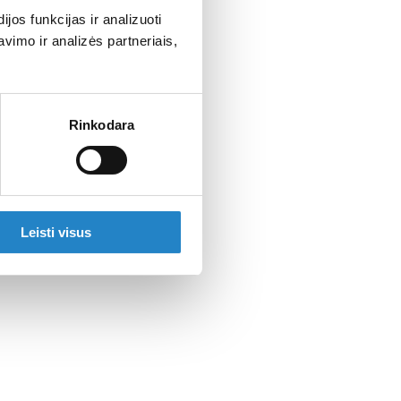
os funkcijas ir analizuoti
imo ir analizės partneriais,
Rinkodara
Leisti visus