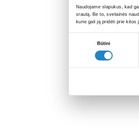
Naudojame slapukus, kad galė
srautą. Be to, svetainės nau
kurie gali ją pridėti prie kit
Sutikimo
Būtini
pasirinkimas